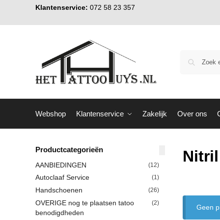
Klantenservice:
072 58 23 357
Webshop
Klantenservice
Zakelijk
Over ons
Productcategorieën
Nitr
AANBIEDINGEN
(12)
Autoclaaf Service
(1)
Handschoenen
(26)
OVERIGE nog te plaatsen tatoo
(2)
Geen pr
benodigdheden