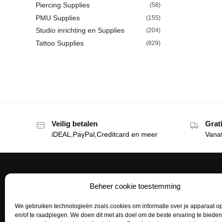
Piercing Supplies
(58)
PMU Supplies
(155)
Studio inrichting en Supplies
(204)
Tattoo Supplies
(829)
Veilig betalen
Grat
iDEAL,PayPal,Creditcard en meer
Vana
Beheer cookie toestemming
Het Tattoohuys
Klante
We gebruiken technologieën zoals cookies om informatie over je apparaat op
Een complete inrichting voor je
Bestellen
en/of te raadplegen. We doen dit met als doel om de beste ervaring te biede
tattoostudio uitzoeken of het aanvullen