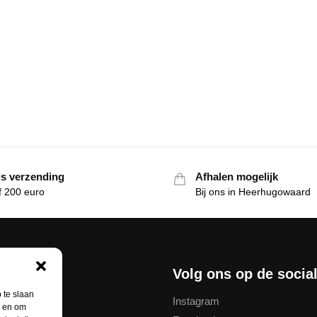
is verzending
Afhalen mogelijk
f 200 euro
Bij ons in Heerhugowaard
nservice
Volg ons op de socia
 te slaan
Instagram
n en om