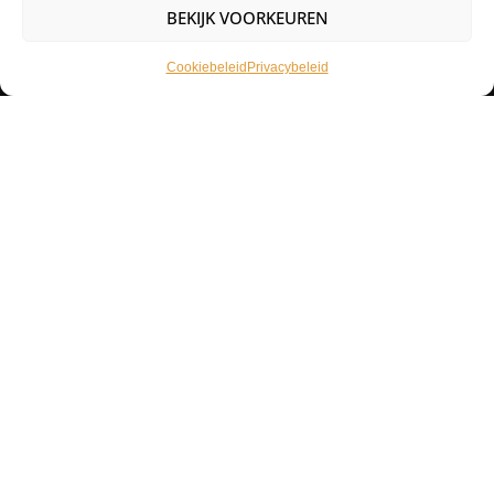
BEKIJK VOORKEUREN
14 dagen retourbeleid
Cookiebeleid
Privacybeleid
Het Tattoohuys
Een complete inrichting voor je tattoostudio uitzoeken of het
aanvullen van je voorraad tattoo supplies: het kan allemaal bij het
Tattoohuys, dé groothandel voor al jouw supplies.
Klantenservice
Bestellen
Betaalmethodes
Mijn account
Retourneren
Zakelijk