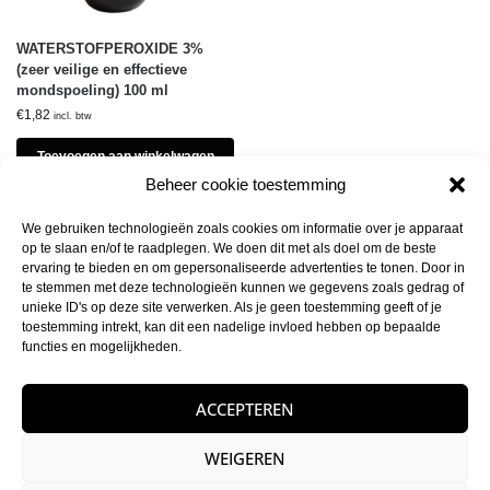
WATERSTOFPEROXIDE 3%
(zeer veilige en effectieve
mondspoeling) 100 ml
€
1,82
incl. btw
Toevoegen aan winkelwagen
Beheer cookie toestemming
We gebruiken technologieën zoals cookies om informatie over je apparaat
op te slaan en/of te raadplegen. We doen dit met als doel om de beste
ervaring te bieden en om gepersonaliseerde advertenties te tonen. Door in
te stemmen met deze technologieën kunnen we gegevens zoals gedrag of
unieke ID's op deze site verwerken. Als je geen toestemming geeft of je
Veilig betalen
toestemming intrekt, kan dit een nadelige invloed hebben op bepaalde
iDEAL,PayPal,Creditcard en meer
functies en mogelijkheden.
Gratis verzending
Vanaf 200 euro
ACCEPTEREN
Afhalen mogelijk
Bij ons in Heerhugowaard
WEIGEREN
Flexibel retourbeleid