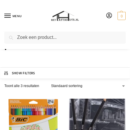
MENU
0
ZOEKEN
potloden
SHOW FILTERS
Toont alle 3 resultaten