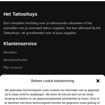
Het Tattoohuys
Een complete inrichting voor je tattoostudio uitzoeken of het
aanvullen van je voorraad tattoo supplies: het kan allemaal bij het
Tattoohuys, dé groothandel voor al jouw supplies.
Klantenservice
Bestellen
Betaalmethodes
Mijn account
Retourneren
Beheer cookie toestemming
Zakelijk
We gebruiken technologieën zoals cookies om informatie over je apparaat
op te slaan en/of te raadplegen. We doen dit met als doel om de beste
Volg ons op de socials
ervaring te bieden en om gepersonaliseerde advertenties te tonen. Door in
te stemmen met deze technologieën kunnen we gegevens zoals gedrag of
Instagram