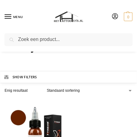
MENU
0
ZOEKEN
sockeye
SHOW FILTERS
Enig resultaat