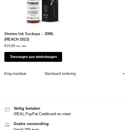
Xtreme Ink Sockeye – 30ML
(REACH 2023)
€
19,95
incl. btw
Toevoegen aan winkelwagen
Enig resultaat
Veilig betalen
iDEAL,PayPal,Creditcard en meer
Gratis verzending
Vanaf 200 euro