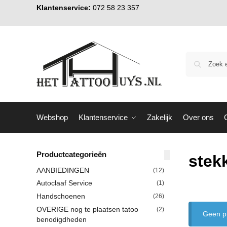
Klantenservice:
072 58 23 357
Webshop
Klantenservice
Zakelijk
Over ons
Productcategorieën
stek
AANBIEDINGEN
(12)
Autoclaaf Service
(1)
Handschoenen
(26)
OVERIGE nog te plaatsen tatoo
(2)
Geen pr
benodigdheden