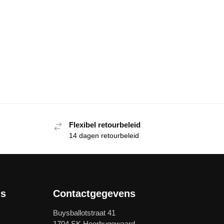
Flexibel retourbeleid
14 dagen retourbeleid
ls
Contactgegevens
Buysballotstraat 41
1704 SK Heerhugowaard