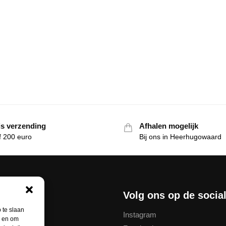
is verzending
Afhalen mogelijk
f 200 euro
Bij ons in Heerhugowaard
nservice
Volg ons op de socia
 te slaan
Instagram
n en om