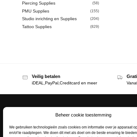
Piercing Supplies
(58)
PMU Supplies
(155)
Studio inrichting en Supplies
(204)
Tattoo Supplies
(829)
Veilig betalen
Grat
iDEAL,PayPal,Creditcard en meer
Vana
Beheer cookie toestemming
Het Tattoohuys
Klante
We gebruiken technologieën zoals cookies om informatie over je apparaat op
Een complete inrichting voor je
Bestellen
en/of te raadplegen. We doen dit met als doel om de beste ervaring te biede
tattoostudio uitzoeken of het aanvullen