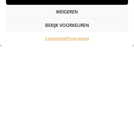
The Mambo Destrutturato
WORLD FAMOUS INK
WEIGEREN
Family Set
LIMITLESS – PANCHO 2 V2 –
30ML
€
176,06
incl. btw
BEKIJK VOORKEUREN
€
20,57
incl. btw
Cookiebeleid
Privacybeleid
Toevoegen aan winkelwagen
Toevoegen aan winkelwagen
WORLD FAMOUS LIMITLESS –
WORLD FAMOUS LIMITLESS –
PANCHO 3 V2 – 30ML
PANCHO 4 – 30ML
€
20,57
€
20,57