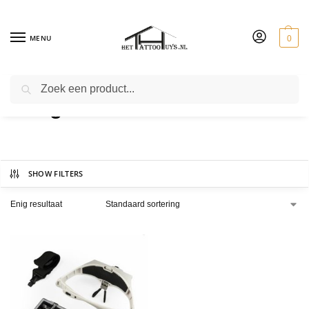
MENU
0
ZOEKEN
veiligheidsbril
SHOW FILTERS
Enig resultaat