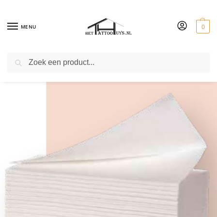
MENU
0
ZOEKEN