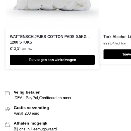
WATTENSCHIJFJES COTTON PADS 0.5KG –
Tork Alcohol L
1200 STUKS
€
29,04
incl. btw
€
13,31
incl. btw
Toev
Toevoegen aan winkelwagen
Veilig betalen
iDEAL,PayPal,Creditcard en meer
Gratis verzending
Vanaf 200 euro
Afhalen mogelijk
Bij ons in Heerhugowaard