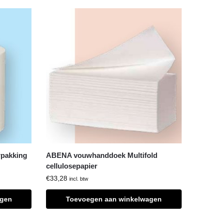
pakking
ABENA vouwhanddoek Multifold
cellulosepapier
€
33,28
incl. btw
agen
Toevoegen aan winkelwagen