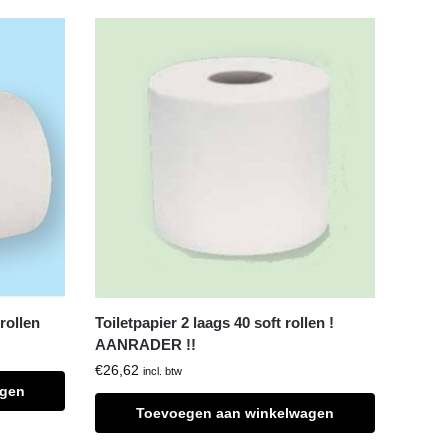
rollen
Toiletpapier 2 laags 40 soft rollen !
AANRADER !!
€
26,62
incl. btw
agen
Toevoegen aan winkelwagen