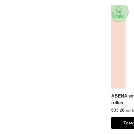
ABENA sof
rollen
€
33,28
incl. 
Toev