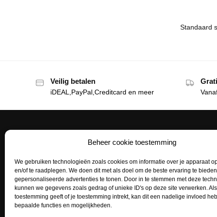
Veilig betalen
Grat
iDEAL,PayPal,Creditcard en meer
Vana
Beheer cookie toestemming
Het Tattoohuys
Klante
We gebruiken technologieën zoals cookies om informatie over je apparaat op
Een complete inrichting voor je
Bestellen
en/of te raadplegen. We doen dit met als doel om de beste ervaring te biede
tattoostudio uitzoeken of het aanvullen
gepersonaliseerde advertenties te tonen. Door in te stemmen met deze tech
Betaalme
van je voorraad tattoo supplies: het kan
kunnen we gegevens zoals gedrag of unieke ID's op deze site verwerken. Als
toestemming geeft of je toestemming intrekt, kan dit een nadelige invloed h
allemaal bij het Tattoohuys, dé
Mijn acco
bepaalde functies en mogelijkheden.
groothandel voor al jouw supplies.
Retourne