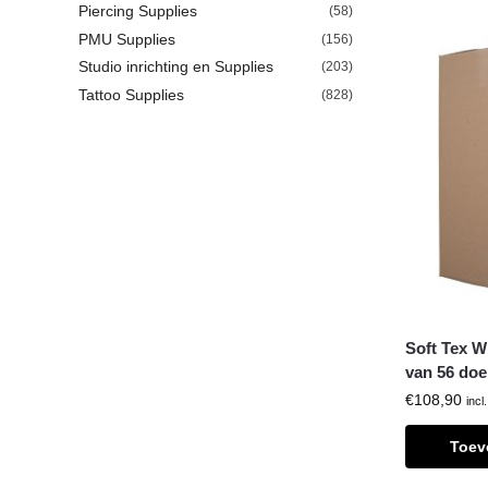
Piercing Supplies
(58)
PMU Supplies
(156)
Studio inrichting en Supplies
(203)
Tattoo Supplies
(828)
Soft Tex W
van 56 do
€
108,90
incl
Toev