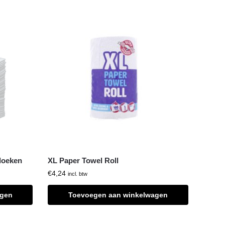
doeken
XL Paper Towel Roll
€
4,24
incl. btw
agen
Toevoegen aan winkelwagen