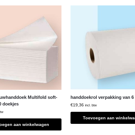
whanddoek Multifold soft-
handdoekrol verpakking van 6 
0 doekjes
€
19,36
incl. btw
btw
Toevoegen aan winkelw
oegen aan winkelwagen