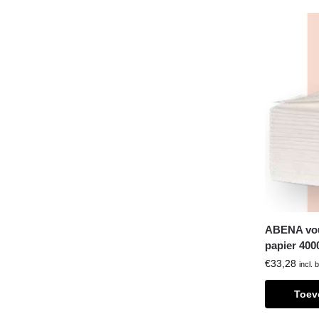
ABENA vou
papier 400
€
33,28
incl. 
Toev