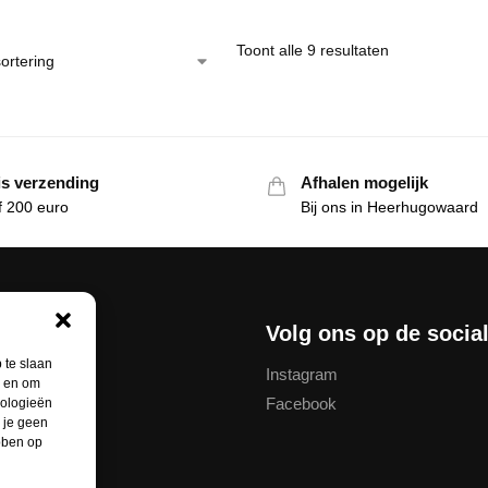
Toont alle 9 resultaten
is verzending
Afhalen mogelijk
f 200 euro
Bij ons in Heerhugowaard
nservice
Volg ons op de socia
 te slaan
Instagram
n en om
Facebook
nologieën
thodes
 je geen
ebben op
unt
ren