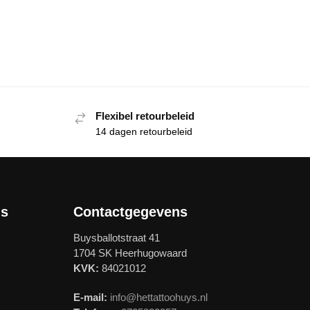
Flexibel retourbeleid
14 dagen retourbeleid
ls
Contactgegevens
Buysballotstraat 41
1704 SK Heerhugowaard
KVK:
84021012
E-mail:
info@hettattoohuys.nl