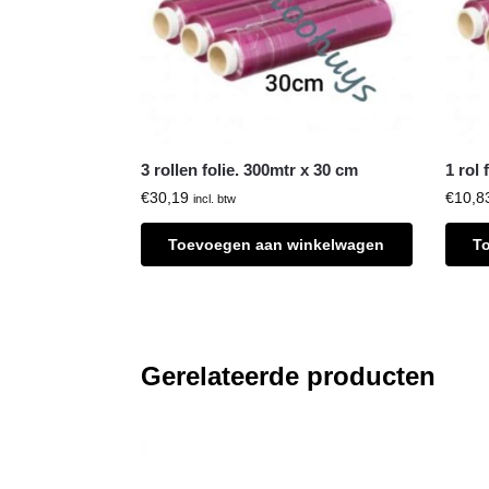
3 rollen folie. 300mtr x 30 cm
1 rol 
€
30,19
€
10,8
incl. btw
Toevoegen aan winkelwagen
T
Gerelateerde producten