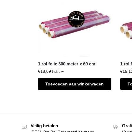
1 rol folie 300 meter x 60 cm
1 rol 
€
18,09
€
15,1
incl. btw
Toevoegen aan winkelwagen
T
Veilig betalen
Grat