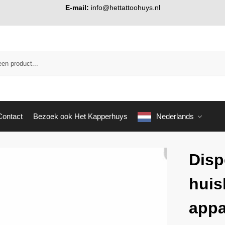
E-mail:
info@hettattoohuys.nl
Contact
Bezoek ook Het Kapperhuys
Nederlands
Disp
huis
appa