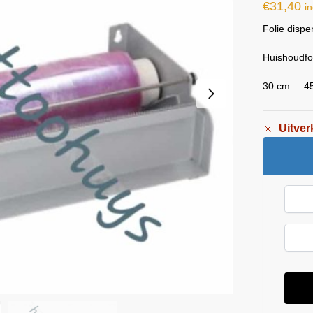
€
31,40
in
Folie dispe
Huishoudfo
30 cm. 4
Uitver