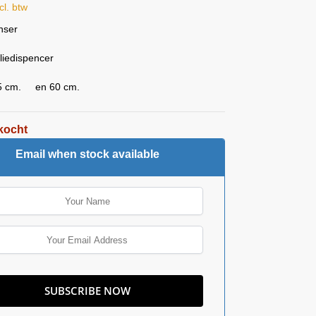
cl. btw
nser
liedispencer
5 cm. en 60 cm.
kocht
Email when stock available