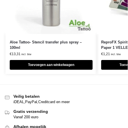
Aloe Tattoo- Stencil transfer plus spray –
ReproFX Spirit
100ml
Paper 1 VELL
€
13,31
€
1,21
incl. btw
incl. btw
Toevoegen aan winkelwagen
Toev
Veilig betalen
iDEAL,PayPal,Creditcard en meer
Gratis verzending
Vanaf 200 euro
Afhalen mogelijk