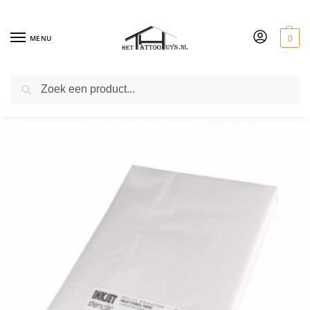
MENU
0
ZOEKEN