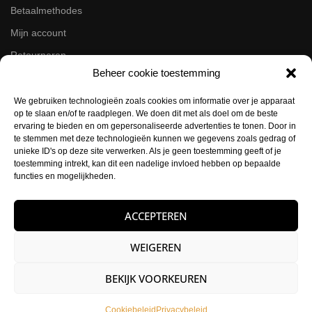
Betaalmethodes
Mijn account
Retourneren
Beheer cookie toestemming
Zakelijk
We gebruiken technologieën zoals cookies om informatie over je apparaat
op te slaan en/of te raadplegen. We doen dit met als doel om de beste
Volg ons op de socials
ervaring te bieden en om gepersonaliseerde advertenties te tonen. Door in
te stemmen met deze technologieën kunnen we gegevens zoals gedrag of
Instagram
unieke ID's op deze site verwerken. Als je geen toestemming geeft of je
Facebook
toestemming intrekt, kan dit een nadelige invloed hebben op bepaalde
functies en mogelijkheden.
Contactgegevens
ACCEPTEREN
Buysballotstraat 41
1704 SK Heerhugowaard
WEIGEREN
KVK:
84021012
BEKIJK VOORKEUREN
E-mail:
info@hettattoohuys.nl
Telefoon:
0725823357
Cookiebeleid
Privacybeleid