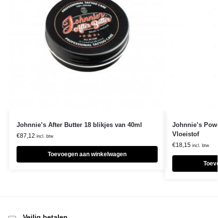
Johnnie’s After Butter 18 blikjes van 40ml
Johnnie’s Power
Vloeistof
€
87,12
incl. btw
€
18,15
incl. btw
Toevoegen aan winkelwagen
Toev
Veilig betalen