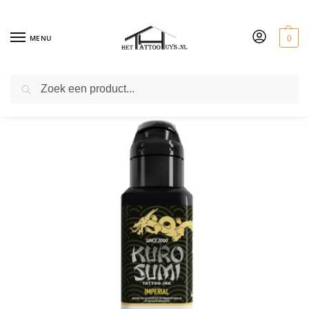
MENU
0
ZOEKEN