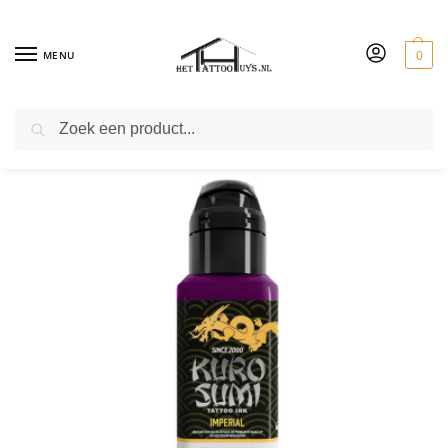
MENU
0
ZOEKEN