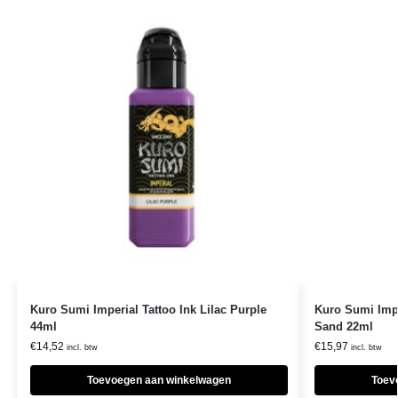
Kuro Sumi Imperial Tattoo Ink Lilac Purple
Kuro Sumi Impe
44ml
Sand 22ml
€
14,52
€
15,97
incl. btw
incl. btw
Toevoegen aan winkelwagen
Toev