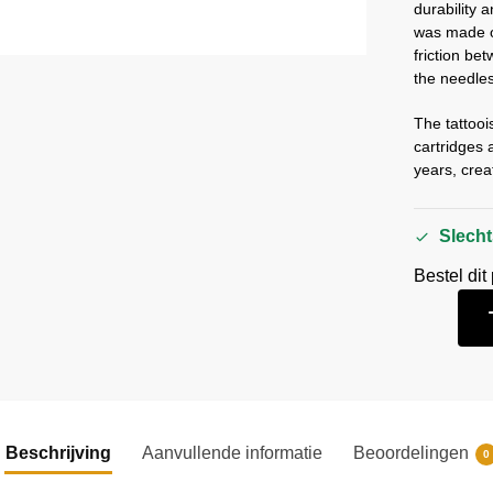
durability
was made of
friction be
the needle
The tattoo
cartridges 
years, crea
Slecht
Bestel dit
Beschrijving
Aanvullende informatie
Beoordelingen
0