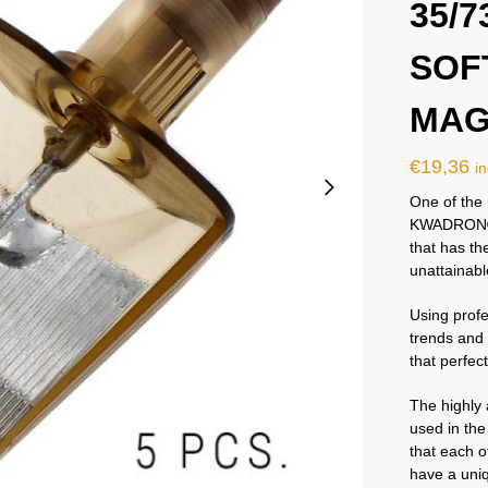
35/
SOF
MAGN
€
19,36
in
One of the 
KWADRON® c
that has th
unattainabl
Using prof
trends and 
that perfec
The highly
used in th
that each 
have a uniq