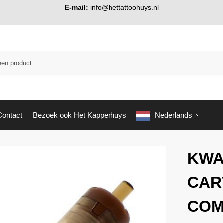
E-mail:
info@hettattoohuys.nl
Contact
Bezoek ook Het Kapperhuys
Nederlands
KW
CAR
COM