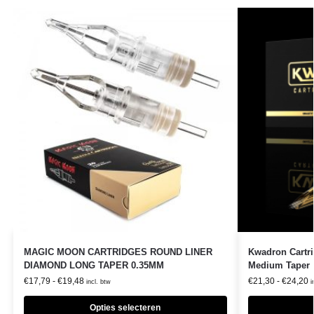
MAGIC MOON CARTRIDGES ROUND LINER
Kwadron Cartri
DIAMOND LONG TAPER 0.35MM
Medium Taper
€
17,79
-
€
19,48
€
21,30
-
€
24,20
incl. btw
i
Opties selecteren