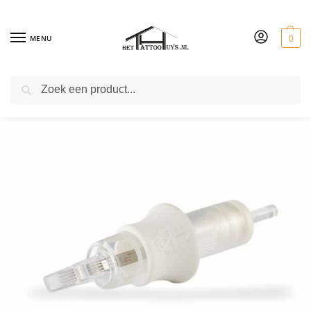
MENU
0
ZOEKEN