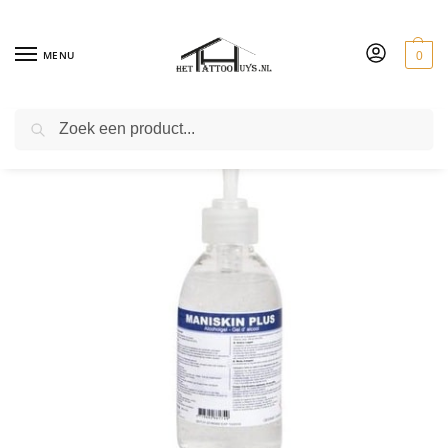
MENU
0
ZOEKEN