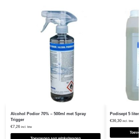
Alcohol Podior 70% – 500ml met Spray
Podisept 5 liter
Trigger
€
36,30
incl. btw
€
7,26
incl. btw
Toev
Toevoegen aan winkelwagen