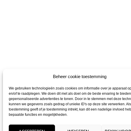
Reymerink
Beheer cookie toestemming
€
8,47
incl. bt
We gebruiken technologieën zoals cookies om informatie over je apparaat op
Toev
en/of te raadplegen. We doen dit met als doel om de beste ervaring te biede
gepersonaliseerde advertenties te tonen. Door in te stemmen met deze tech
kunnen we gegevens zoals gedrag of unieke ID's op deze site verwerken. Als
toestemming geeft of je toestemming intrekt, kan dit een nadelige invloed h
bepaalde functies en mogelijkheden.