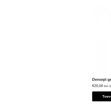
Densept ge
€
20,00
incl. 
Toev