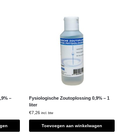
,9% –
Fysiologische Zoutoplossing 0,9% – 1
liter
€
7,26
incl. btw
agen
Toevoegen aan winkelwagen