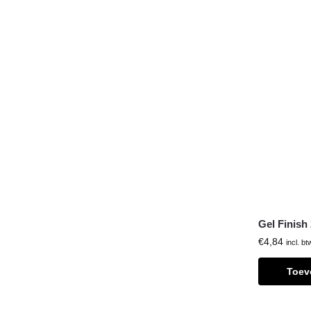
Gel Finish
€
4,84
incl. bt
Toev