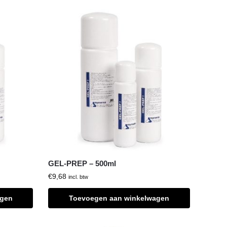
GEL-PREP – 500ml
€
9,68
incl. btw
agen
Toevoegen aan winkelwagen