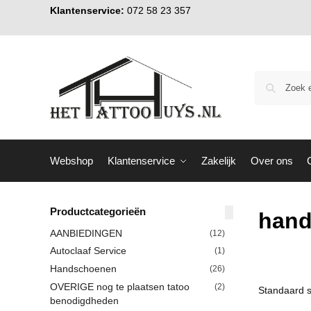
Klantenservice:
072 58 23 357
Webshop
Klantenservice
Zakelijk
Over ons
Productcategorieën
hand
AANBIEDINGEN
(12)
Autoclaaf Service
(1)
Handschoenen
(26)
OVERIGE nog te plaatsen tatoo
(2)
benodigdheden