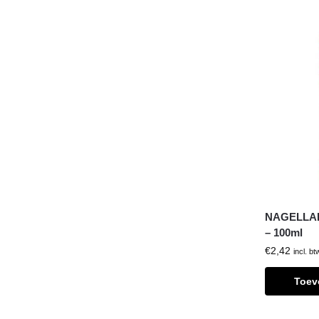
NAGELLA
– 100ml
€
2,42
incl. bt
Toev