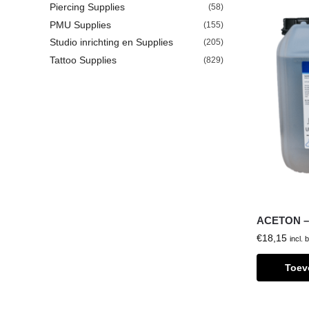
Piercing Supplies
(58)
PMU Supplies
(155)
Studio inrichting en Supplies
(205)
Tattoo Supplies
(829)
ACETON – 2
€
18,15
incl. 
Toev