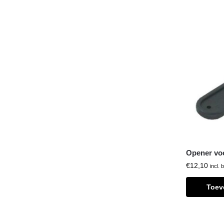
Opener voo
€
12,10
incl. 
Toev