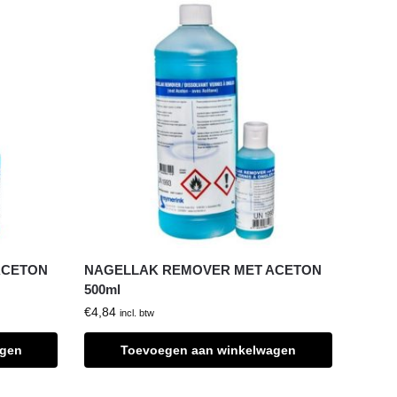
ACETON
NAGELLAK REMOVER MET ACETON
500ml
€
4,84
incl. btw
agen
Toevoegen aan winkelwagen