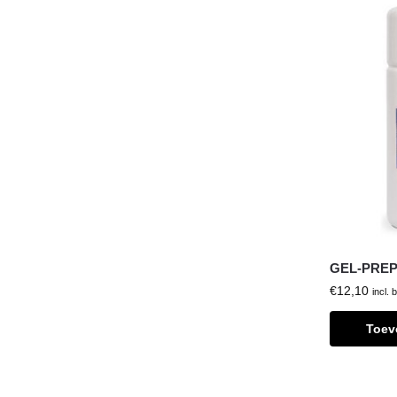
GEL-PREP –
€
12,10
incl. 
Toev