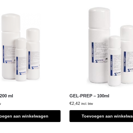
 200 ml
GEL-PREP – 100ml
€
2,42
w
incl. btw
oegen aan winkelwagen
Toevoegen aan winkelw