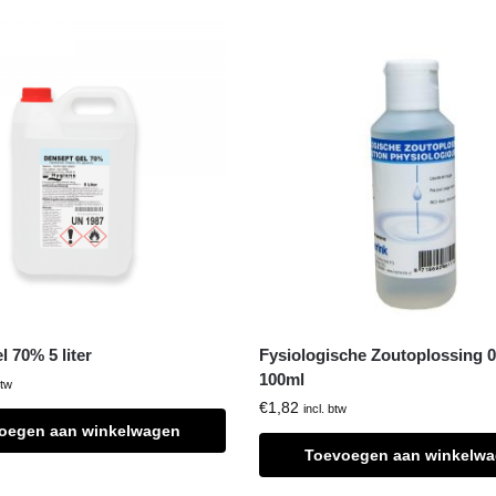
l 70% 5 liter
Fysiologische Zoutoplossing 0
100ml
btw
€
1,82
incl. btw
oegen aan winkelwagen
Toevoegen aan winkelw