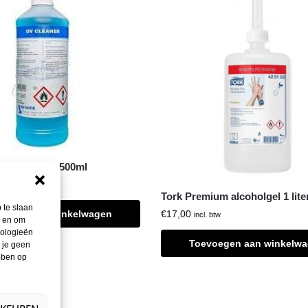
 UV Cleaner 500ml
w
Tork Premium alcoholgel 1 lite
 te slaan
€
17,00
oegen aan winkelwagen
incl. btw
n en om
nologieën
Toevoegen aan winkelw
 je geen
ebben op