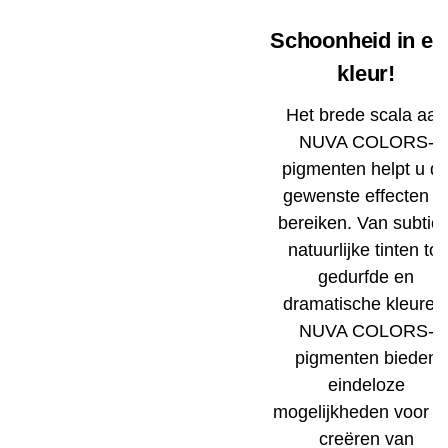
Schoonheid in el
kleur!
Het brede scala aan
NUVA COLORS-
pigmenten helpt u d
gewenste effecten t
bereiken. Van subtiel
natuurlijke tinten tot
gedurfde en
dramatische kleuren
NUVA COLORS-
pigmenten bieden
eindeloze
mogelijkheden voor h
creëren van