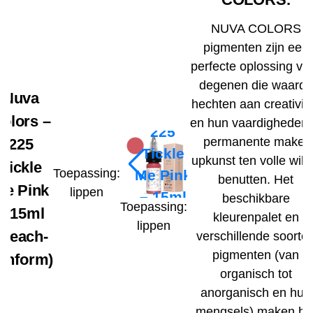
NUVA COLORS
pigmenten zijn een
perfecte oplossing vo
degenen die waarde
Nuva
Nuva
hechten aan creativite
Colors –
olors –
en hun vaardigheden 
225
permanente make-
225
Tickle
upkunst ten volle will
Tickle
Toepassing:
Me Pink
benutten. Het
Me Pink
lippen
– 15ml
beschikbare
Toepassing:
– 15ml
kleurenpalet en
(Reach-
lippen
(Reach-
verschillende soorte
conform)
pigmenten (van
onform)
organisch tot
anorganisch en hun
mengsels) maken he