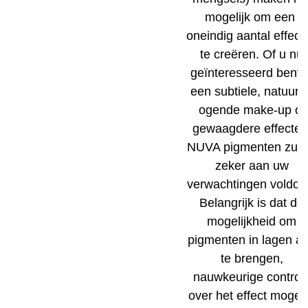
mogelijk om een ​​
oneindig aantal effect
te creëren. Of u nu
geïnteresseerd bent i
een subtiele, natuurli
ogende make-up of
gewaagdere effecten
NUVA pigmenten zull
zeker aan uw
verwachtingen voldoe
Belangrijk is dat de
mogelijkheid om
pigmenten in lagen a
te brengen,
nauwkeurige control
over het effect mogeli