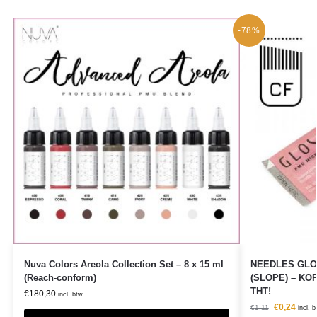
-78%
Nuva Colors Areola Collection Set – 8 x 15 ml
NEEDLES GLO
(Reach-conform)
(SLOPE) – K
THT!
€
180,30
incl. btw
€
0,24
€
1,11
incl. b