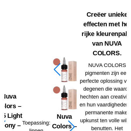
Creëer unieke
effecten met het
rijke kleurenpale
van NUVA
COLORS.
NUVA COLORS
pigmenten zijn een
perfecte oplossing vo
degenen die waarde
Nuva
hechten aan creativite
en hun vaardigheden 
olors –
permanente make-
35 Light
Nuva
upkunst ten volle will
Toepassing:
Peony –
Colors –
benutten. Het
lippen