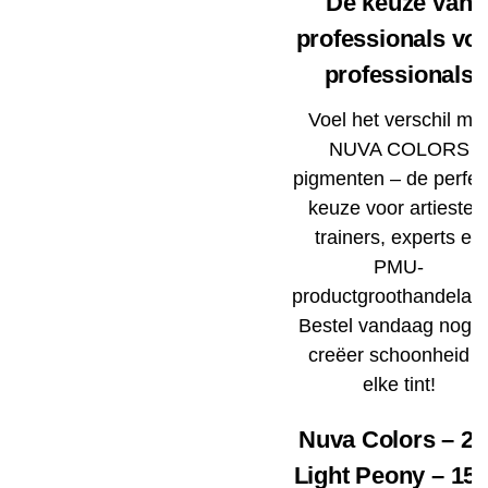
De keuze van
professionals vo
professionals
Voel het verschil me
NUVA COLORS
pigmenten – de perfec
keuze voor artiesten
trainers, experts en
PMU-
productgroothandelare
Bestel vandaag nog 
creëer schoonheid i
elke tint!
Nuva Colors – 23
Light Peony – 15