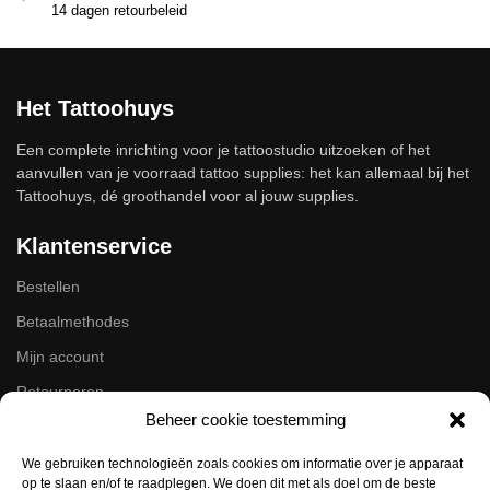
14 dagen retourbeleid
Het Tattoohuys
Een complete inrichting voor je tattoostudio uitzoeken of het
aanvullen van je voorraad tattoo supplies: het kan allemaal bij het
Tattoohuys, dé groothandel voor al jouw supplies.
Klantenservice
Bestellen
Betaalmethodes
Mijn account
Retourneren
Beheer cookie toestemming
Zakelijk
We gebruiken technologieën zoals cookies om informatie over je apparaat
op te slaan en/of te raadplegen. We doen dit met als doel om de beste
Volg ons op de socials