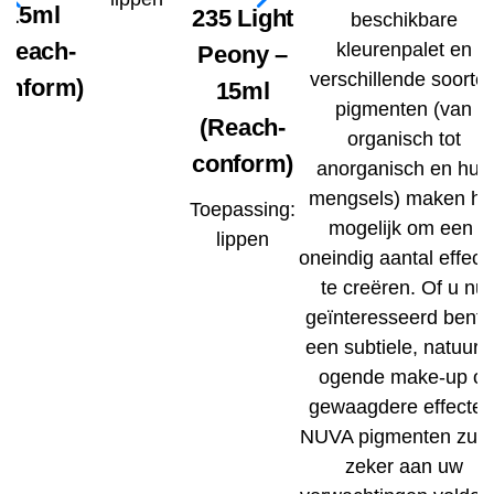
15ml
235 Light
beschikbare
(Reach-
kleurenpalet en
Peony –
verschillende soorte
onform)
15ml
pigmenten (van
(Reach-
organisch tot
conform)
anorganisch en hun
mengsels) maken he
Toepassing:
mogelijk om een ​​
lippen
oneindig aantal effect
te creëren. Of u nu
geïnteresseerd bent i
een subtiele, natuurli
ogende make-up of
gewaagdere effecten
NUVA pigmenten zull
zeker aan uw