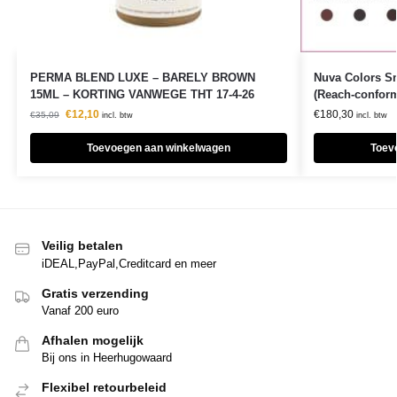
PERMA BLEND LUXE – BARELY BROWN
Nuva Colors Sm
15ML – KORTING VANWEGE THT 17-4-26
(Reach-confor
€
12,10
€
180,30
€
35,09
incl. btw
incl. btw
Toevoegen aan winkelwagen
Toev
Veilig betalen
iDEAL,PayPal,Creditcard en meer
Gratis verzending
Vanaf 200 euro
Afhalen mogelijk
Bij ons in Heerhugowaard
Flexibel retourbeleid