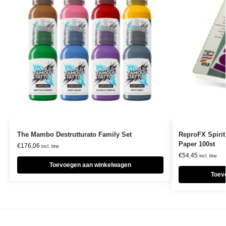
The Mambo Destrutturato Family Set
ReproFX Spirit
Paper 100st
€
176,06
incl. btw
€
54,45
incl. btw
Toevoegen aan winkelwagen
Toev