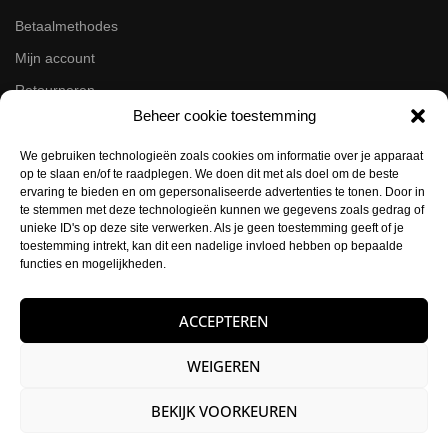
Betaalmethodes
Mijn account
Retourneren
Beheer cookie toestemming
Zakelijk
We gebruiken technologieën zoals cookies om informatie over je apparaat
op te slaan en/of te raadplegen. We doen dit met als doel om de beste
Volg ons op de socials
ervaring te bieden en om gepersonaliseerde advertenties te tonen. Door in
te stemmen met deze technologieën kunnen we gegevens zoals gedrag of
Instagram
unieke ID's op deze site verwerken. Als je geen toestemming geeft of je
Facebook
toestemming intrekt, kan dit een nadelige invloed hebben op bepaalde
functies en mogelijkheden.
Contactgegevens
ACCEPTEREN
Buysballotstraat 41
1704 SK Heerhugowaard
WEIGEREN
KVK:
84021012
BEKIJK VOORKEUREN
E-mail:
info@hettattoohuys.nl
Telefoon:
0725823357