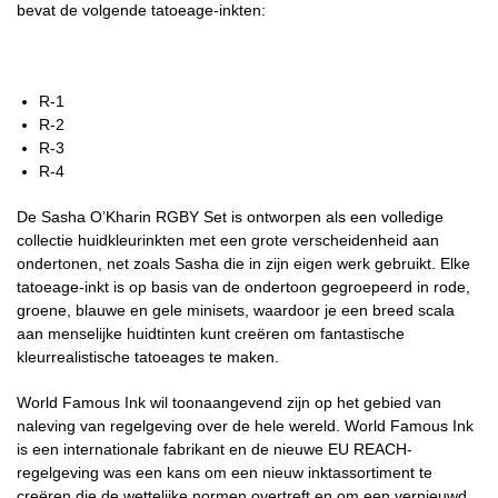
bevat de volgende tatoeage-inkten:
R-1
R-2
R-3
R-4
De Sasha O’Kharin RGBY Set is ontworpen als een volledige
collectie huidkleurinkten met een grote verscheidenheid aan
ondertonen, net zoals Sasha die in zijn eigen werk gebruikt. Elke
tatoeage-inkt is op basis van de ondertoon gegroepeerd in rode,
groene, blauwe en gele minisets, waardoor je een breed scala
aan menselijke huidtinten kunt creëren om fantastische
kleurrealistische tatoeages te maken.
World Famous Ink wil toonaangevend zijn op het gebied van
naleving van regelgeving over de hele wereld. World Famous Ink
is een internationale fabrikant en de nieuwe EU REACH-
regelgeving was een kans om een nieuw inktassortiment te
creëren die de wettelijke normen overtreft en om een vernieuwd,