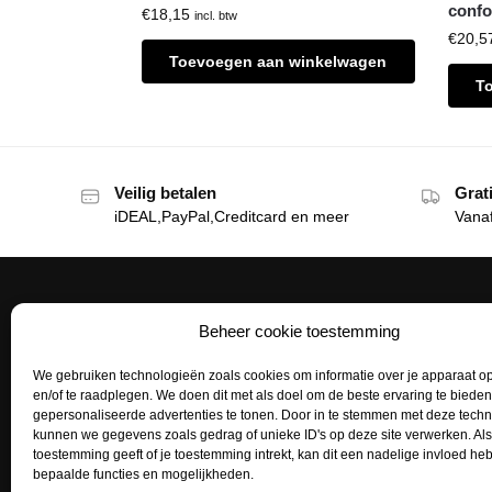
confo
€
18,15
incl. btw
€
20,5
Toevoegen aan winkelwagen
T
Veilig betalen
Grat
iDEAL,PayPal,Creditcard en meer
Vana
Beheer cookie toestemming
Het Tattoohuys
Klante
We gebruiken technologieën zoals cookies om informatie over je apparaat op
Een complete inrichting voor je
Bestellen
en/of te raadplegen. We doen dit met als doel om de beste ervaring te biede
tattoostudio uitzoeken of het aanvullen
gepersonaliseerde advertenties te tonen. Door in te stemmen met deze tech
Betaalme
van je voorraad tattoo supplies: het kan
kunnen we gegevens zoals gedrag of unieke ID's op deze site verwerken. Als
toestemming geeft of je toestemming intrekt, kan dit een nadelige invloed h
allemaal bij het Tattoohuys, dé
Mijn acco
bepaalde functies en mogelijkheden.
groothandel voor al jouw supplies.