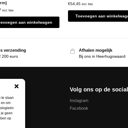
rm)
€
54,45
incl. btw
7
incl. btw
Toevoegen aan winkelwag
oevoegen aan winkelwagen
is verzending
Afhalen mogelijk
f 200 euro
Bij ons in Heerhugowaard
nservice
Volg ons op de socia
 te slaan
Instagram
n en om
Facebook
nologieën
thodes
 je geen
ebben op
unt