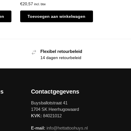
€
20,57
incl. btw
en
Toevoegen aan winkelwagen
Flexibel retourbeleid
14 dagen retourbeleid
ls
Contactgegevens
Buysballotstraat 41
1704 SK Heerhugowaard
KVK:
84021012
E-mail:
info@hettattoohuys.nl