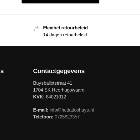
Flexibel retourbeleid
14 dagen retourbeleid
ls
Contactgegevens
Buysballotstraat 41
1704 SK Heerhugowaard
KVK:
84021012
E-mail:
info@hettattoohuys.nl
Telefoon:
0725823357