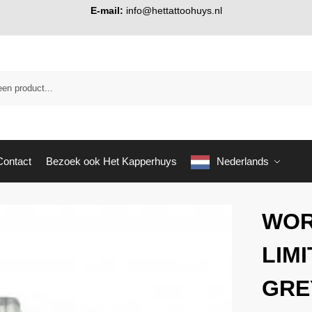
E-mail:
info@hettattoohuys.nl
Contact
Bezoek ook Het Kapperhuys
Nederlands
WOR
LIM
GRE