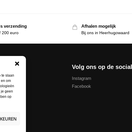
is verzending
Afhalen mogelijk
f 200 euro
Bij ons in Heerhugowaard
nservice
Volg ons op de socia
 te slaan
Instagram
n en om
Facebook
nologieën
thodes
 je geen
ebben op
unt
ren
RKEUREN