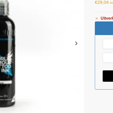
€
29,04
in
Uitver