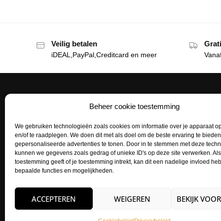
Veilig betalen
Grat
iDEAL,PayPal,Creditcard en meer
Vana
Beheer cookie toestemming
Het Tattoohuys
Klante
We gebruiken technologieën zoals cookies om informatie over je apparaat op
Een complete inrichting voor je
Bestellen
en/of te raadplegen. We doen dit met als doel om de beste ervaring te biede
tattoostudio uitzoeken of het aanvullen
gepersonaliseerde advertenties te tonen. Door in te stemmen met deze tech
Betaalme
van je voorraad tattoo supplies: het kan
kunnen we gegevens zoals gedrag of unieke ID's op deze site verwerken. Als
toestemming geeft of je toestemming intrekt, kan dit een nadelige invloed h
allemaal bij het Tattoohuys, dé
Mijn acco
bepaalde functies en mogelijkheden.
groothandel voor al jouw supplies.
Retourne
Zakelijk
ACCEPTEREN
WEIGEREN
BEKIJK VOO