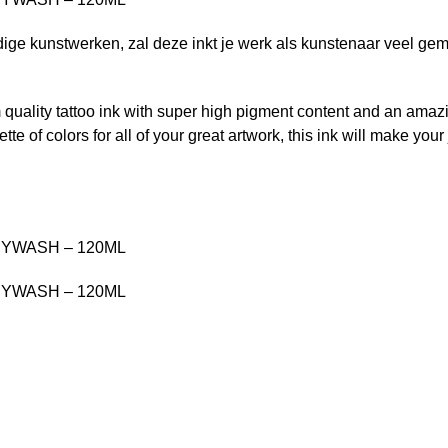
ige kunstwerken, zal deze inkt je werk als kunstenaar veel gem
uality tattoo ink with super high pigment content and an amazin
tte of colors for all of your great artwork, this ink will make yo
EYWASH – 120ML
EYWASH – 120ML