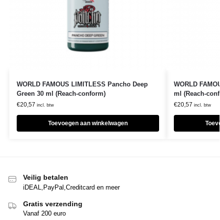
WORLD FAMOUS LIMITLESS Pancho Deep
WORLD FAMOUS
Green 30 ml (Reach-conform)
ml (Reach-con
€
20,57
€
20,57
incl. btw
incl. btw
Toevoegen aan winkelwagen
Toev
Veilig betalen
iDEAL,PayPal,Creditcard en meer
Gratis verzending
Vanaf 200 euro