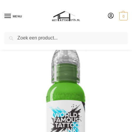
MENU
0
ZOEKEN