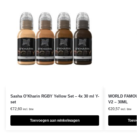
Sasha O’Kharin RGBY Yellow Set – 4x 30 ml Y-
WORLD FAMOUS
set
V2 – 30ML
€
72,60
€
20,57
incl. btw
incl. btw
Toevoegen aan winkelwagen
Toev