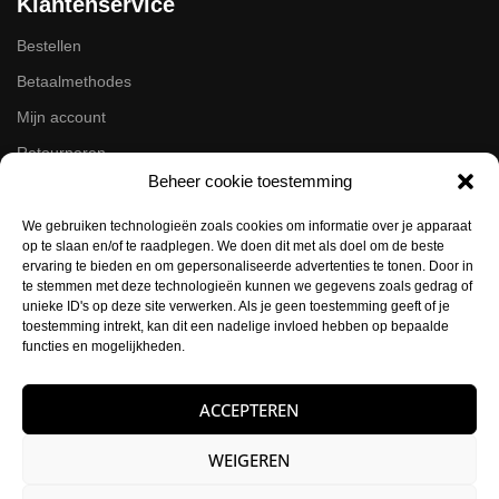
Klantenservice
Bestellen
Betaalmethodes
Mijn account
Retourneren
Beheer cookie toestemming
Zakelijk
We gebruiken technologieën zoals cookies om informatie over je apparaat
op te slaan en/of te raadplegen. We doen dit met als doel om de beste
Volg ons op de socials
ervaring te bieden en om gepersonaliseerde advertenties te tonen. Door in
te stemmen met deze technologieën kunnen we gegevens zoals gedrag of
Instagram
unieke ID's op deze site verwerken. Als je geen toestemming geeft of je
Facebook
toestemming intrekt, kan dit een nadelige invloed hebben op bepaalde
functies en mogelijkheden.
Contactgegevens
ACCEPTEREN
Buysballotstraat 41
1704 SK Heerhugowaard
WEIGEREN
KVK:
84021012