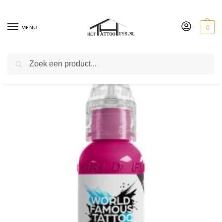
MENU
0
ZOEKEN