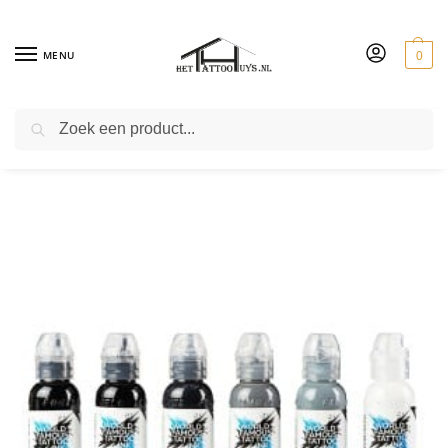
MENU
0
ZOEKEN