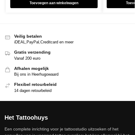
Toevoegen aan winkelwagen
Toev
Veilig betalen
iDEAL,PayPal,Creditcard en meer
Gratis verzending
Vanaf 200 euro
Afhalen mogelijk
Bij ons in Heerhugowaard
Flexibel retourbeleid
14 dagen retourbeleid
Het Tattoohuys
Een complete inrichting voor je tattoostudio uitzoeken of het