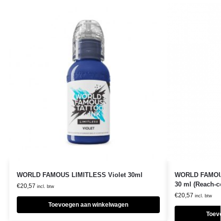
WORLD FAMOUS LIMITLESS Violet 30ml
WORLD FAMOUS
30 ml (Reach-c
€
20,57
incl. btw
€
20,57
incl. btw
Toevoegen aan winkelwagen
Toev