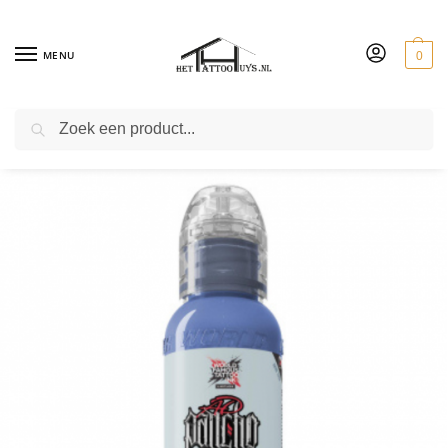
MENU
0
ZOEKEN