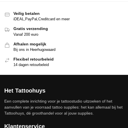
Veilig betalen
iDEAL,PayPal,Creditcard en meer
Gratis verzending
Vanaf 200 euro
Afhalen mogelijk
Bij ons in Heerhugowaard
Flexibel retourbeleid
14 dagen retourbeleid
Het Tattoohuys
Een complete inrichting voor je tattoostudio uitzoeken of het
aanvullen van je voorraad tattoo supplies: het kan allemaal bij het
Tattoohuys, dé groothandel voor al jouw supplies.
Klantenservice