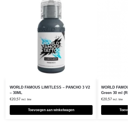
WORLD FAMOUS LIMITLESS – PANCHO 3 V2
WORLD FAMOUS
– 30ML
Green 30 ml (R
€
20,57
€
20,57
incl. btw
incl. btw
Toevoegen aan winkelwagen
Toev