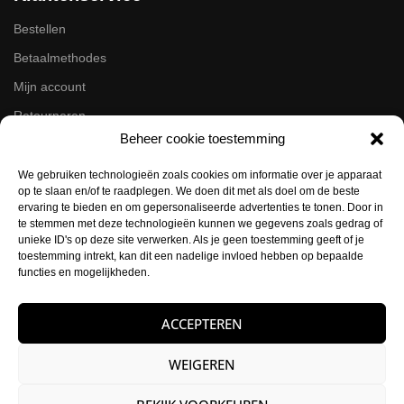
Bestellen
Betaalmethodes
Mijn account
Retourneren
Beheer cookie toestemming
Zakelijk
We gebruiken technologieën zoals cookies om informatie over je apparaat
op te slaan en/of te raadplegen. We doen dit met als doel om de beste
Volg ons op de socials
ervaring te bieden en om gepersonaliseerde advertenties te tonen. Door in
te stemmen met deze technologieën kunnen we gegevens zoals gedrag of
Instagram
unieke ID's op deze site verwerken. Als je geen toestemming geeft of je
Facebook
toestemming intrekt, kan dit een nadelige invloed hebben op bepaalde
functies en mogelijkheden.
Contactgegevens
ACCEPTEREN
Buysballotstraat 41
1704 SK Heerhugowaard
WEIGEREN
KVK:
84021012