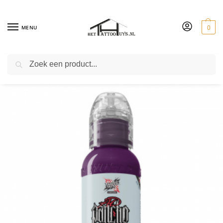
MENU
0
ZOEKEN