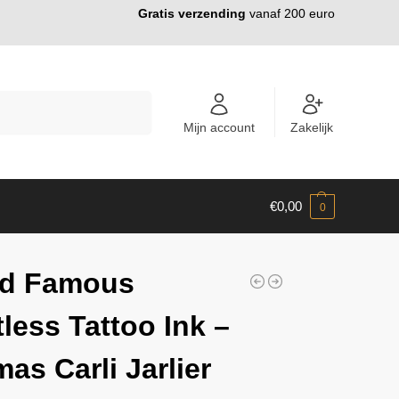
Gratis verzending
vanaf 200 euro
ZOEKEN
Mijn account
Zakelijk
€
0,00
0
ld Famous
tless Tattoo Ink –
as Carli Jarlier