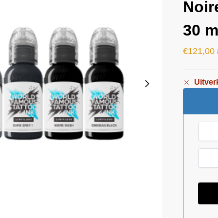
Noir
30 m
€
121,00
Uitver