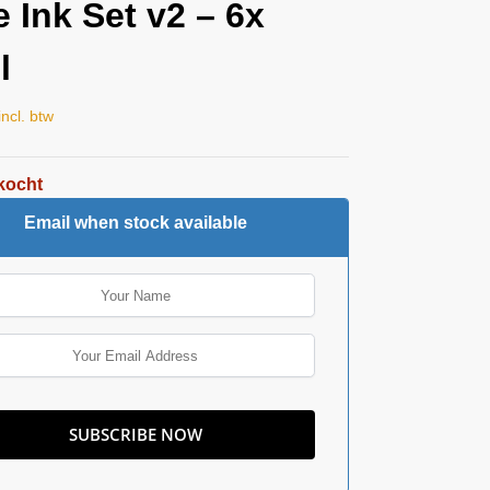
e Ink Set v2 – 6x
l
incl. btw
kocht
Email when stock available