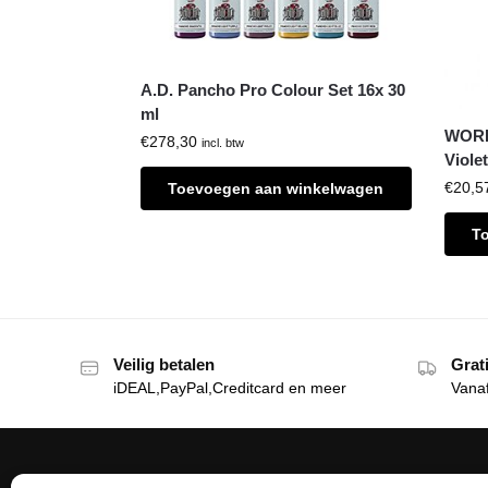
A.D. Pancho Pro Colour Set 16x 30
ml
WORL
€
278,30
incl. btw
Viole
€
20,5
Toevoegen aan winkelwagen
T
Veilig betalen
Grat
iDEAL,PayPal,Creditcard en meer
Vana