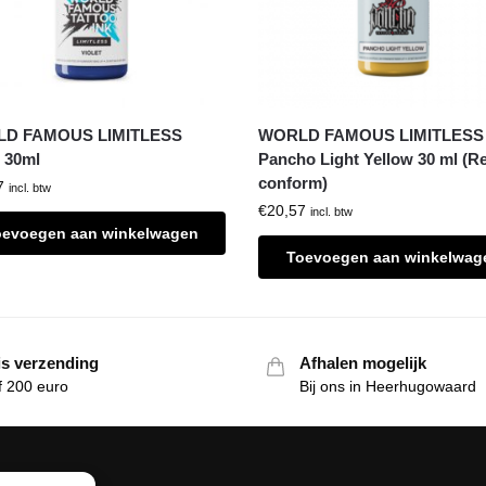
D FAMOUS LIMITLESS
WORLD FAMOUS LIMITLESS
t 30ml
Pancho Light Yellow 30 ml (R
conform)
7
incl. btw
€
20,57
incl. btw
oevoegen aan winkelwagen
Toevoegen aan winkelwag
is verzending
Afhalen mogelijk
f 200 euro
Bij ons in Heerhugowaard