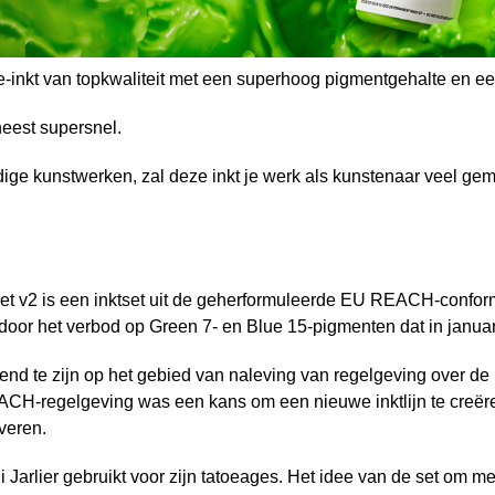
ge-inkt van topkwaliteit met een superhoog pigmentgehalte en 
neest supersnel.
ige kunstwerken, zal deze inkt je werk als kunstenaar veel gem
 Set v2 is een inktset uit de geherformuleerde EU REACH-confo
oor het verbod op Green 7- en Blue 15-pigmenten dat in januar
nd te zijn op het gebied van naleving van regelgeving over de
ACH-regelgeving was een kans om een nieuwe inktlijn te creëren
veren.
i Jarlier gebruikt voor zijn tatoeages. Het idee van de set om m