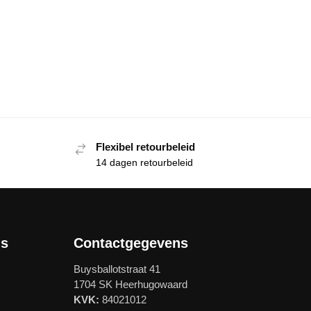
Flexibel retourbeleid
14 dagen retourbeleid
ls
Contactgegevens
Buysballotstraat 41
1704 SK Heerhugowaard
KVK:
84021012