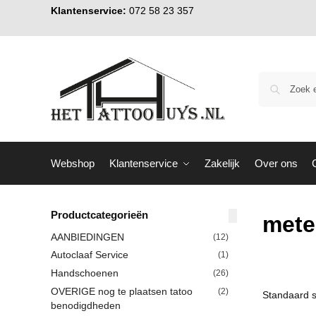
Klantenservice:
072 58 23 357
Webshop
Klantenservice
Zakelijk
Over ons
Productcategorieën
mete
AANBIEDINGEN
(12)
Autoclaaf Service
(1)
Handschoenen
(26)
OVERIGE nog te plaatsen tatoo
(2)
benodigdheden