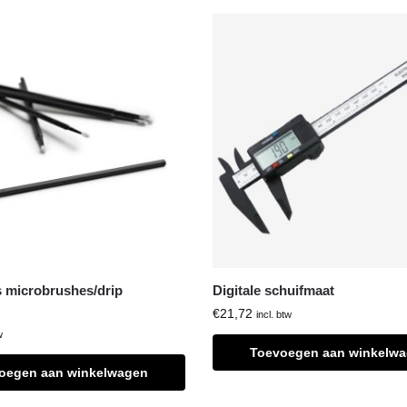
 microbrushes/drip
Digitale schuifmaat
€
21,72
incl. btw
w
Toevoegen aan winkelw
oegen aan winkelwagen