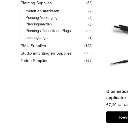
Piercing Supplies
(58)
meten en markeren
(7)
Piercing Verzorging
(7)
Piercingnaalden
(5)
Piercings Tunnels en Plugs
(36)
piercingtangen
(1)
PMU Supplies
(155)
Studio inrichting en Supplies
(203)
Tattoo Supplies
(829)
Biosmetics
applicator
€
7,20
incl. bt
Toev