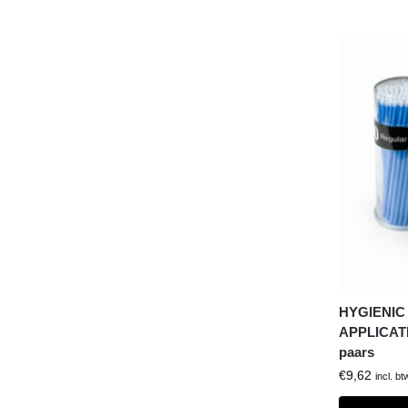
HYGIENIC
APPLICATIO
paars
€
9,62
incl. bt