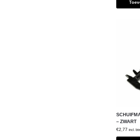
Toev
SCHUIFM
– ZWART
€
2,77
incl. bt