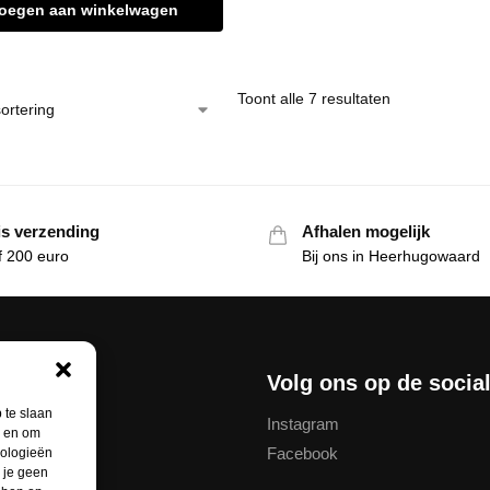
oegen aan winkelwagen
Toont alle 7 resultaten
is verzending
Afhalen mogelijk
f 200 euro
Bij ons in Heerhugowaard
nservice
Volg ons op de socia
 te slaan
Instagram
n en om
Facebook
nologieën
thodes
 je geen