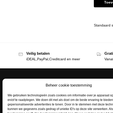
Toev
Veilig betalen
Grat
iDEAL,PayPal,Creditcard en meer
Vana
Beheer cookie toestemming
Het Tattoohuys
Klante
We gebruiken technologieën zoals cookies om informatie over je apparaat op
Een complete inrichting voor je
Bestellen
en/of te raadplegen. We doen dit met als doel om de beste ervaring te biede
tattoostudio uitzoeken of het aanvullen
gepersonaliseerde advertenties te tonen. Door in te stemmen met deze tech
Betaalme
van je voorraad tattoo supplies: het kan
kunnen we gegevens zoals gedrag of unieke ID's op deze site verwerken. Als