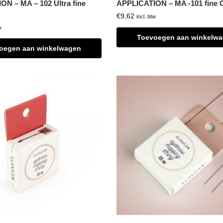
N – MA – 102 Ultra fine
APPLICATION – MA -101 fine 
€
9,62
incl. btw
w
Toevoegen aan winkelw
oegen aan winkelwagen