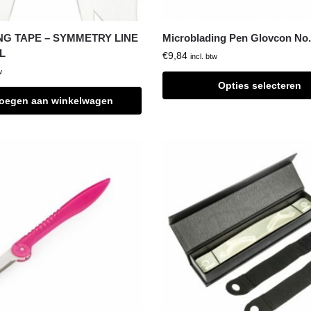
G TAPE – SYMMETRY LINE
Microblading Pen Glovcon No.
L
€
9,84
incl. btw
w
Opties selecteren
oegen aan winkelwagen