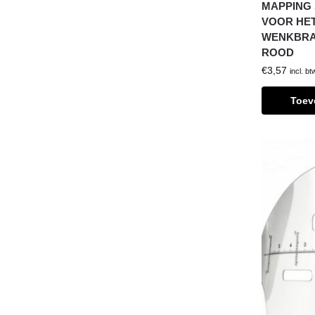
MAPPING 
VOOR HE
WENKBRA
ROOD
€
3,57
incl. bt
Toev