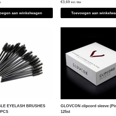
€
3,69
w
incl. btw
oegen aan winkelwagen
Toevoegen aan winkelw
BLE EYELASH BRUSHES
GLOVCON clipcord sleeve (Pi
0PCS
125st