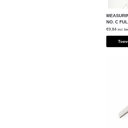
MEASURIN
NO. C FUL
€
9,84
incl. bt
Toev