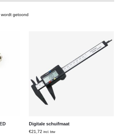
n wordt getoond
LED
Digitale schuifmaat
€
21,72
incl. btw