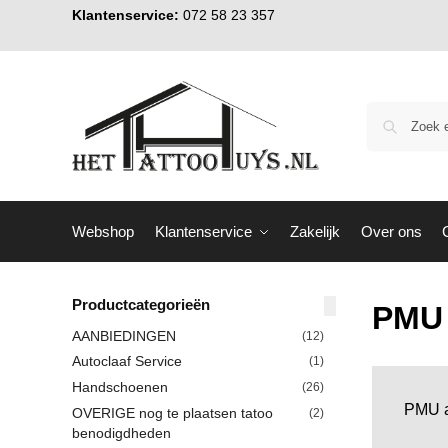
Klantenservice:
072 58 23 357
Webshop
Klantenservice
Zakelijk
Over ons
Productcategorieën
PMU 
AANBIEDINGEN
(12)
Autoclaaf Service
(1)
Handschoenen
(26)
PMU a
OVERIGE nog te plaatsen tatoo
(2)
benodigdheden