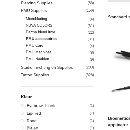
Piercing Supplies
(58)
PMU Supplies
(156)
Microblading
(4)
NUVA COLORS
(81)
Perma blend luxe
(22)
PMU accessoires
(31)
PMU Care
(4)
PMU Machines
(8)
PMU Naalden
(9)
Studio inrichting en Supplies
(203)
Tattoo Supplies
(828)
Kleur
Eyebrow- black
(1)
Lip- red
(1)
Biosmetics
Rood
(1)
applicator
Blauw
(1)