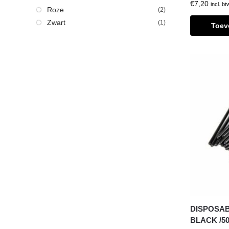
€
7,20
incl. bt
Roze
(2)
Zwart
(1)
Toev
DISPOSA
BLACK /5