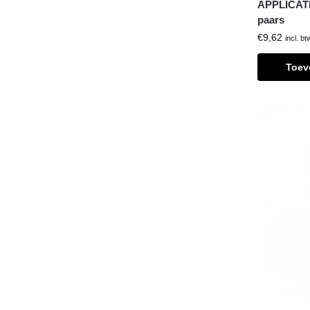
APPLICATIO
paars
€
9,62
incl. bt
Toev