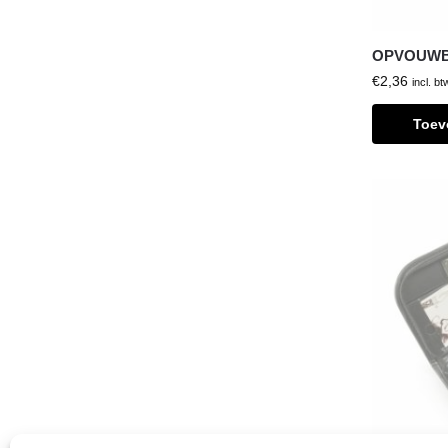
OPVOUWB
€
2,36
incl. bt
Toev