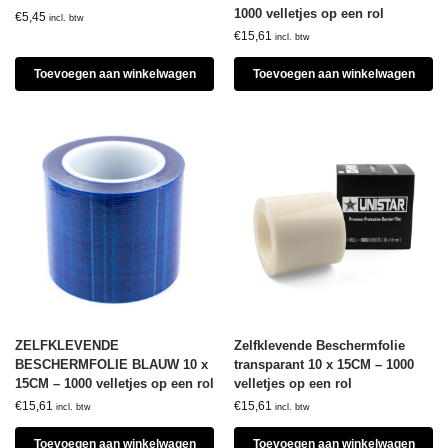
1000 velletjes op een rol
€
5,45
incl. btw
€
15,61
incl. btw
Toevoegen aan winkelwagen
Toevoegen aan winkelwagen
ZELFKLEVENDE
Zelfklevende Beschermfolie
BESCHERMFOLIE BLAUW 10 x
transparant 10 x 15CM – 1000
15CM – 1000 velletjes op een rol
velletjes op een rol
€
15,61
€
15,61
incl. btw
incl. btw
Toevoegen aan winkelwagen
Toevoegen aan winkelwagen