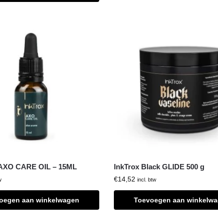
AXO CARE OIL – 15ML
InkTrox Black GLIDE 500 g
€
14,52
w
incl. btw
oegen aan winkelwagen
Toevoegen aan winkelw