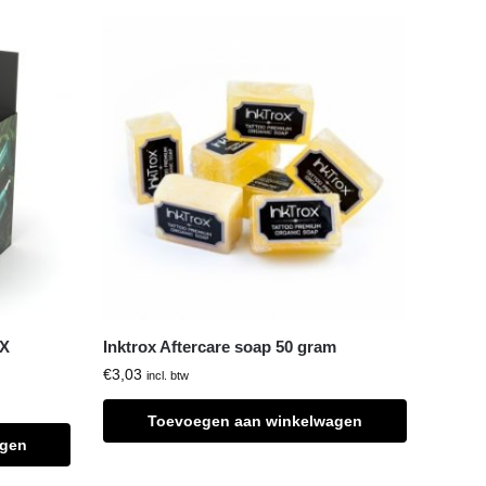
OX
Inktrox Aftercare soap 50 gram
€
3,03
incl. btw
Toevoegen aan winkelwagen
agen