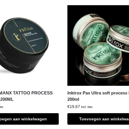
 MANX TATTOO PROCESS
Inktrox Pax Ultra soft process 
 200ML
200ml
€
19,67
btw
incl. btw
oegen aan winkelwagen
Toevoegen aan winkelw