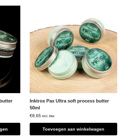
butter
Inktrox Pax Ultra soft process butter
50ml
€
8,65
incl. btw
agen
Toevoegen aan winkelwagen