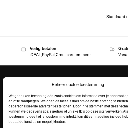
Veilig betalen
Grat
iDEAL,PayPal,Creditcard en meer
Vana
Beheer cookie toestemming
Het Tattoohuys
Klante
We gebruiken technologieën zoals cookies om informatie over je apparaat op
Een complete inrichting voor je
Bestellen
en/of te raadplegen. We doen dit met als doel om de beste ervaring te biede
tattoostudio uitzoeken of het aanvullen
gepersonaliseerde advertenties te tonen. Door in te stemmen met deze tech
Betaalme
van je voorraad tattoo supplies: het kan
kunnen we gegevens zoals gedrag of unieke ID's op deze site verwerken. Als
toestemming geeft of je toestemming intrekt, kan dit een nadelige invloed h
allemaal bij het Tattoohuys, dé
Mijn acco
bepaalde functies en mogelijkheden.
groothandel voor al jouw supplies.
Retourne