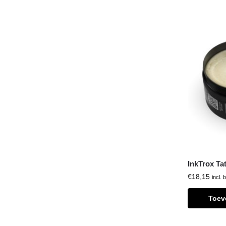
InkTrox Ta
€
18,15
incl. 
Toev