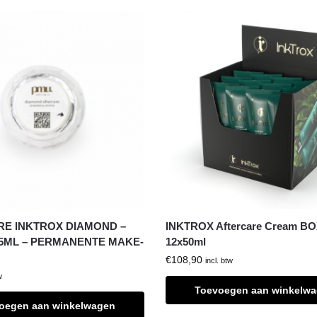
E INKTROX DIAMOND –
INKTROX Aftercare Cream B
5ML – PERMANENTE MAKE-
12x50ml
€
108,90
incl. btw
w
Toevoegen aan winkelw
oegen aan winkelwagen