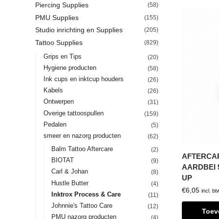
Piercing Supplies
(58)
PMU Supplies
(155)
Studio inrichting en Supplies
(205)
Tattoo Supplies
(829)
Grips en Tips
(20)
Hygiene producten
(58)
Ink cups en inktcup houders
(26)
Kabels
(26)
Ontwerpen
(31)
Overige tattoospullen
(159)
Pedalen
(5)
smeer en nazorg producten
(62)
Balm Tattoo Aftercare
(2)
AFTERCAR
BIOTAT
(9)
AARDBEI 
Carl & Johan
(8)
UP
Hustle Butter
(4)
€
6,05
incl. bt
Inktrox Process & Care
(11)
Johnnie's Tattoo Care
(12)
Toev
PMU nazorg producten
(4)