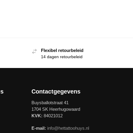
Flexibel retourbeleid
14 dagen retourbeleid
ls
Contactgegevens
Buysballotstraat 41
1704 SK Heerhugowaard
KVK:
84021012
E-mail:
info@hettattoohuys.nl