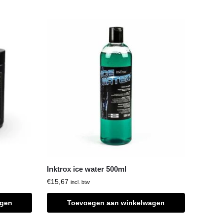
Inktrox ice water 500ml
€
15,67
incl. btw
agen
Toevoegen aan winkelwagen