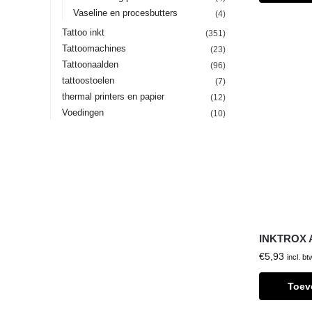
Vaseline en procesbutters
(4)
Tattoo inkt
(351)
Tattoomachines
(23)
Tattoonaalden
(96)
tattoostoelen
(7)
thermal printers en papier
(12)
Voedingen
(10)
INKTROX 
€
5,93
incl. bt
Toev