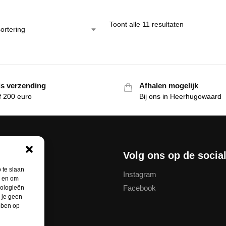
Toont alle 11 resultaten
is verzending
Afhalen mogelijk
f 200 euro
Bij ons in Heerhugowaard
nservice
Volg ons op de socia
 te slaan
Instagram
n en om
Facebook
nologieën
thodes
 je geen
ebben op
unt
ren