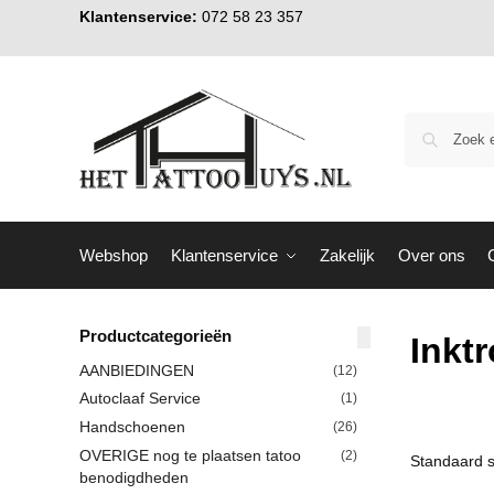
Klantenservice:
072 58 23 357
Webshop
Klantenservice
Zakelijk
Over ons
Productcategorieën
Inkt
AANBIEDINGEN
(12)
Autoclaaf Service
(1)
Handschoenen
(26)
OVERIGE nog te plaatsen tatoo
(2)
benodigdheden