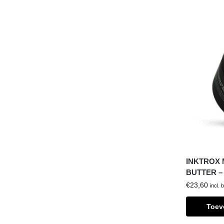
INKTROX
BUTTER –
€
23,60
incl. 
Toev