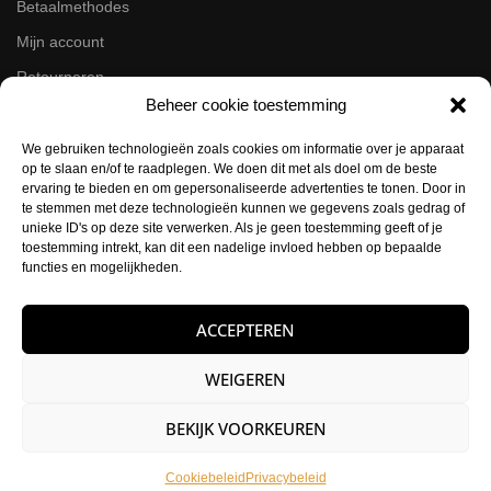
Betaalmethodes
Mijn account
Retourneren
Beheer cookie toestemming
Zakelijk
We gebruiken technologieën zoals cookies om informatie over je apparaat
op te slaan en/of te raadplegen. We doen dit met als doel om de beste
Volg ons op de socials
ervaring te bieden en om gepersonaliseerde advertenties te tonen. Door in
te stemmen met deze technologieën kunnen we gegevens zoals gedrag of
Instagram
unieke ID's op deze site verwerken. Als je geen toestemming geeft of je
Facebook
toestemming intrekt, kan dit een nadelige invloed hebben op bepaalde
functies en mogelijkheden.
Contactgegevens
ACCEPTEREN
Buysballotstraat 41
1704 SK Heerhugowaard
WEIGEREN
KVK:
84021012
BEKIJK VOORKEUREN
E-mail:
info@hettattoohuys.nl
Telefoon:
0725823357
Cookiebeleid
Privacybeleid