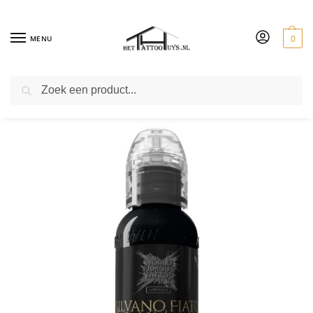
MENU
0
ZOEKEN