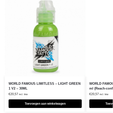
WORLD FAMOUS LIMITLESS – LIGHT GREEN
WORLD FAMOUS
1 V2 – 30ML
ml (Reach-con
€
20,57
€
20,57
incl. btw
incl. btw
Toevoegen aan winkelwagen
Toev