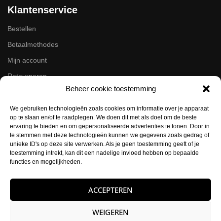
Klantenservice
Bestellen
Betaalmethodes
Mijn account
Retourneren
Beheer cookie toestemming
Zakelijk
We gebruiken technologieën zoals cookies om informatie over je apparaat
op te slaan en/of te raadplegen. We doen dit met als doel om de beste
Volg ons op de socials
ervaring te bieden en om gepersonaliseerde advertenties te tonen. Door in
te stemmen met deze technologieën kunnen we gegevens zoals gedrag of
Instagram
unieke ID's op deze site verwerken. Als je geen toestemming geeft of je
Facebook
toestemming intrekt, kan dit een nadelige invloed hebben op bepaalde
functies en mogelijkheden.
Contactgegevens
ACCEPTEREN
Buysballotstraat 41
1704 SK Heerhugowaard
WEIGEREN
KVK:
84021012