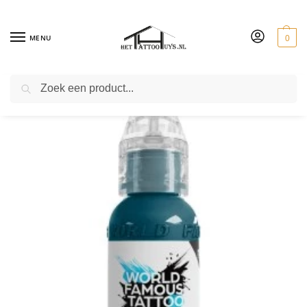
MENU
0
ZOEKEN