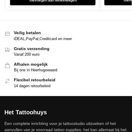
Toevoegen aan winkelwagen
Toev
Veilig betalen
iDEAL,PayPal,Creditcard en meer
Gratis verzending
Vanaf 200 euro
Afhalen mogelijk
Bij ons in Heerhugowaard
Flexibel retourbeleid
14 dagen retourbeleid
Het Tattoohuys
Een complete inrichting voor je tattoostudio uitzoeken of het
aanvullen van je voorraad tattoo supplies: het kan allemaal bij het