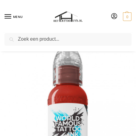
MENU
0
ZOEKEN