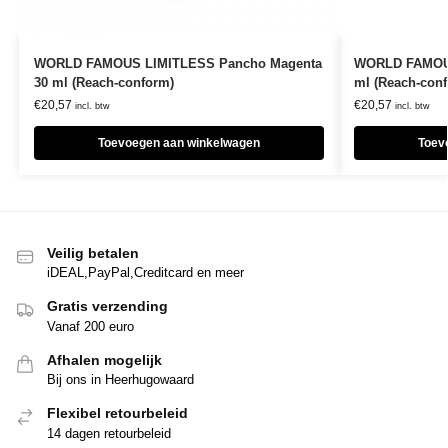
WORLD FAMOUS LIMITLESS Pancho Magenta
WORLD FAMOUS
30 ml (Reach-conform)
ml (Reach-con
€
20,57
€
20,57
incl. btw
incl. btw
Toevoegen aan winkelwagen
Toev
Veilig betalen
iDEAL,PayPal,Creditcard en meer
Gratis verzending
Vanaf 200 euro
Afhalen mogelijk
Bij ons in Heerhugowaard
Flexibel retourbeleid
14 dagen retourbeleid