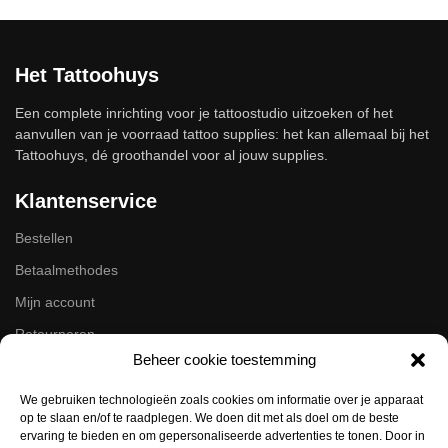
Het Tattoohuys
Een complete inrichting voor je tattoostudio uitzoeken of het
aanvullen van je voorraad tattoo supplies: het kan allemaal bij het
Tattoohuys, dé groothandel voor al jouw supplies.
Klantenservice
Bestellen
Betaalmethodes
Mijn account
Retourneren
Beheer cookie toestemming
Zakelijk
We gebruiken technologieën zoals cookies om informatie over je apparaat
op te slaan en/of te raadplegen. We doen dit met als doel om de beste
Volg ons op de socials
ervaring te bieden en om gepersonaliseerde advertenties te tonen. Door in