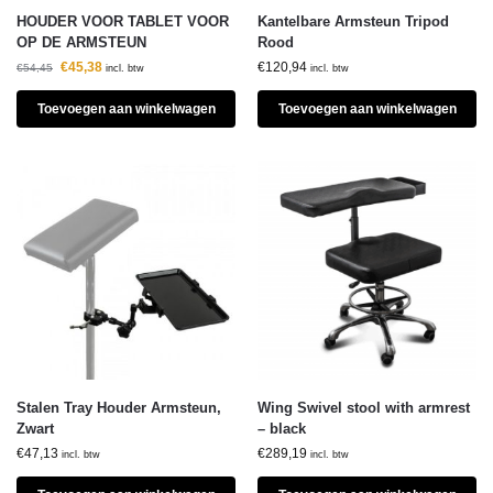
HOUDER VOOR TABLET VOOR
Kantelbare Armsteun Tripod
OP DE ARMSTEUN
Rood
€
45,38
€
120,94
€
54,45
incl. btw
incl. btw
Toevoegen aan winkelwagen
Toevoegen aan winkelwagen
Stalen Tray Houder Armsteun,
Wing Swivel stool with armrest
Zwart
– black
€
47,13
€
289,19
incl. btw
incl. btw