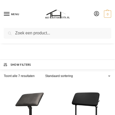
MENU
0
ZOEKEN
Been & armsteunen
SHOW FILTERS
Toont alle 7 resultaten