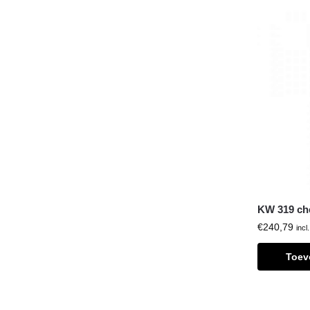
KW 319 ch
€
240,79
incl
Toev