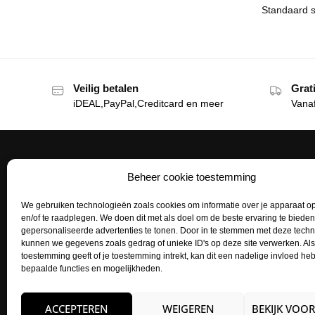
Veilig betalen
Grat
iDEAL,PayPal,Creditcard en meer
Vana
Beheer cookie toestemming
Het Tattoohuys
Klante
We gebruiken technologieën zoals cookies om informatie over je apparaat op
Een complete inrichting voor je
Bestellen
en/of te raadplegen. We doen dit met als doel om de beste ervaring te biede
tattoostudio uitzoeken of het aanvullen
gepersonaliseerde advertenties te tonen. Door in te stemmen met deze tech
Betaalme
van je voorraad tattoo supplies: het kan
kunnen we gegevens zoals gedrag of unieke ID's op deze site verwerken. Als
toestemming geeft of je toestemming intrekt, kan dit een nadelige invloed h
allemaal bij het Tattoohuys, dé
Mijn acco
bepaalde functies en mogelijkheden.
groothandel voor al jouw supplies.
Retourne
Zakelijk
ACCEPTEREN
WEIGEREN
BEKIJK VOO