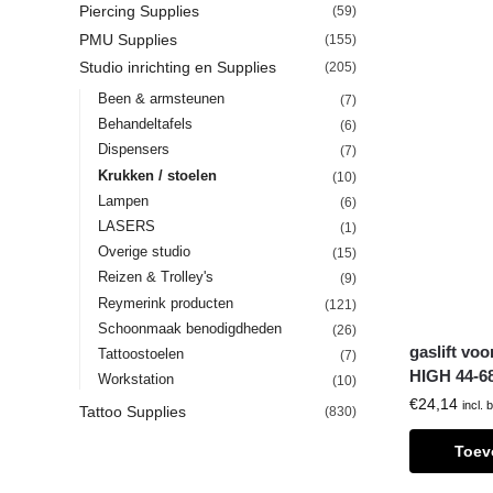
Piercing Supplies
(59)
PMU Supplies
(155)
Studio inrichting en Supplies
(205)
Been & armsteunen
(7)
Behandeltafels
(6)
Dispensers
(7)
Krukken / stoelen
(10)
Lampen
(6)
LASERS
(1)
Overige studio
(15)
Reizen & Trolley's
(9)
Reymerink producten
(121)
Schoonmaak benodigdheden
(26)
gaslift vo
Tattoostoelen
(7)
HIGH 44-6
Workstation
(10)
€
24,14
incl. 
Tattoo Supplies
(830)
Toev