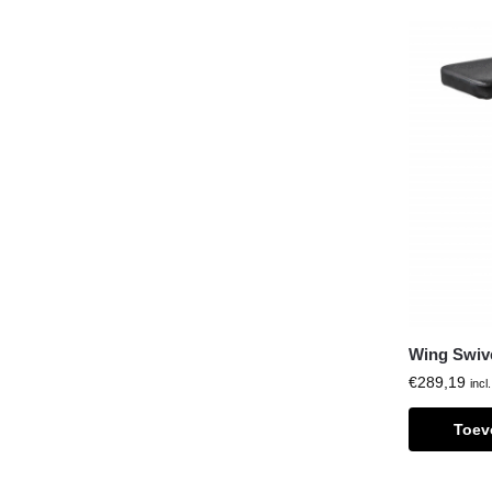
Wing Swive
€
289,19
incl
Toev