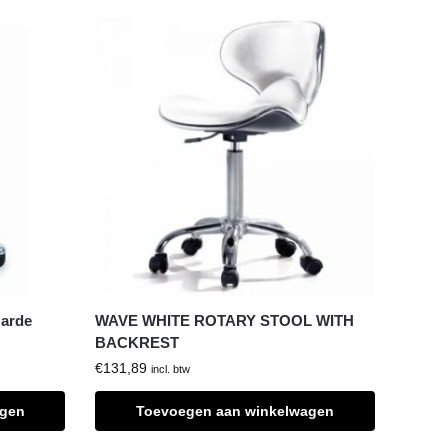
Harde
WAVE WHITE ROTARY STOOL WITH
BACKREST
€
131,89
incl. btw
agen
Toevoegen aan winkelwagen