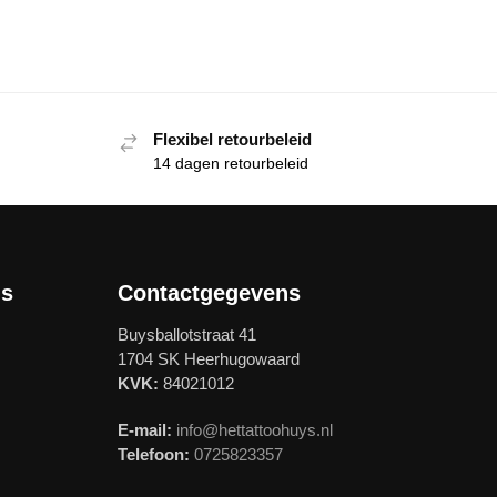
Flexibel retourbeleid
14 dagen retourbeleid
ls
Contactgegevens
Buysballotstraat 41
1704 SK Heerhugowaard
KVK:
84021012
E-mail:
info@hettattoohuys.nl
Telefoon:
0725823357