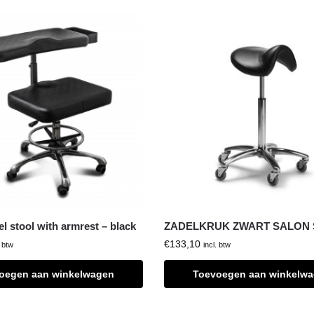
l stool with armrest – black
ZADELKRUK ZWART SALON
€
133,10
. btw
incl. btw
oegen aan winkelwagen
Toevoegen aan winkelw