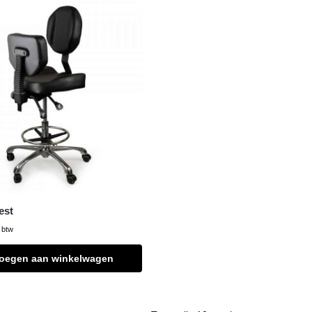
est
. btw
oegen aan winkelwagen