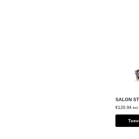
SALON S
€
120,94
incl
Toev