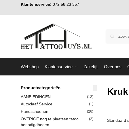
Klantenservice:
072 58 23 357
Webshop
Klantenservice
Zakelijk
Over ons
Productcategorieën
Kruk
AANBIEDINGEN
(12)
Autoclaaf Service
(1)
Handschoenen
(26)
OVERIGE nog te plaatsen tatoo
(2)
benodigdheden