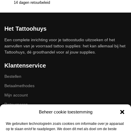
14 dagen retourbeleid
Het Tattoohuys
Een complete inrichting voor je tattoostudio uitzoeken of het
aanvullen van je voorraad tattoo supplies: het kan allemaal bij het
Tattoohuys, dé groothandel voor al jouw supplies.
Klantenservice
Bestellen
Betaalmethodes
Mijn account
Retourneren
Beheer cookie toestemming
Zakelijk
We gebruiken technologieën zoals cookies om informatie over je apparaat
op te slaan en/of te raadplegen. We doen dit met als doel om de beste
Volg ons op de socials