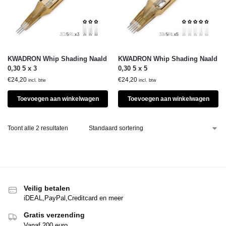
KWADRON Whip Shading Naald
KWADRON Whip Shading Naald
0,30 5 x 3
0,30 5 x 5
€
24,20
€
24,20
incl. btw
incl. btw
Toevoegen aan winkelwagen
Toevoegen aan winkelwagen
Toont alle 2 resultaten
Veilig betalen
iDEAL,PayPal,Creditcard en meer
Gratis verzending
Vanaf 200 euro